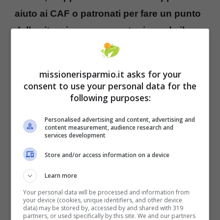
aiuto ai CAF o patronati per fare un punto
della situazione per quanto riguarda il
proprio reddito
. Queste, infatti, sono
maggiorazioni aggiuntive sociali che
missionerisparmio.it asks for your
possono essere aggiunte alla pensione per
consent to use your personal data for the
following purposes:
un cifra compresa tra i 20 e i 130 euro,
presentando regolare istanza all’INPS.
Personalised advertising and content, advertising and
content measurement, audience research and
Perché ci sono gli aumenti delle pensioni? In
services development
base al reddito annuo, l’INPS può concedere
Store and/or access information on a device
un bonus per mettere più soldi in tasca alle
Learn more
persone anziane che spesso non sono
Your personal data will be processed and information from
neanche autosufficienti.
your device (cookies, unique identifiers, and other device
data) may be stored by, accessed by and shared with 319
partners, or used specifically by this site. We and our partners