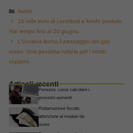
Categorie
News
10 mila euro di contributi a fondo perduto.
Hai tempo fino al 20 giugno
L’Ucraina ferma il passaggio del gas
russo. Una pessima notizia per i nostri
risparmi
Articoli recenti
Pensioni, come calcolare i
prossimi aumenti
Rottamazione fiscale,
attenzione al modulo da
usare