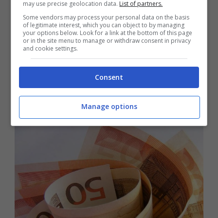
may use precise geolocation data.
List of partners.
Some vendors may process your personal data on the basis
of legitimate interest, which you can object to by managing
your options below. Look for a link at the bottom of this page
or in the site menu to manage or withdraw consent in privacy
and cookie settings.
Consent
Manage options