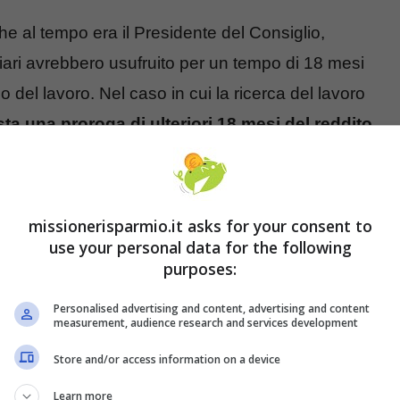
e al tempo era il Presidente del Consiglio,
ciari avrebbero usufruito per un tempo di 18 mesi
o del lavoro. Nel caso in cui la ricerca del lavoro
sta una proroga di ulteriori 18 mesi del reddito
.
ata così dal momento che la gran parte delle
proposito, infatti, sono in arrivo nuove domande
econda volta. Va detto, peraltro, che al momento
missionerisparmio.it asks for your consent to
porale
. In poche parole, la normativa in vigore non
use your personal data for the following
purposes:
nto che per beneficiarne è sufficiente essere in
Personalised advertising and content, advertising and content
measurement, audience research and services development
Store and/or access information on a device
Learn more