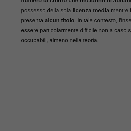
numero di coloro che decidono di abband
possesso della sola
licenza media
mentre i
presenta
alcun titolo
. In tale contesto, l’i
essere particolarmente difficile non a caso 
occupabili, almeno nella teoria.