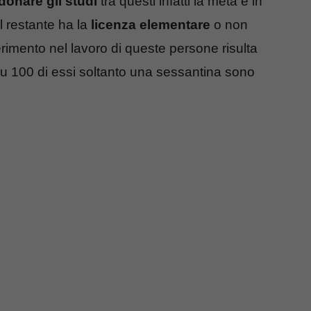
onare gli studi
tra questi infatti la metà è in
l restante ha la
licenza elementare
o non
nserimento nel lavoro di queste persone risulta
su 100 di essi soltanto una sessantina sono