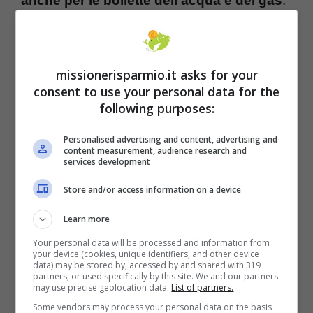
anche per le bollette dell’acqua e del gas
.
E’ riconosciuto automaticamente ai cittadini o
alle famiglia che ne hanno diritto. Come si fa
per avere il bonus? Bisogna presentare la
missionerisparmio.it asks for your
consent to use your personal data for the
Dichiarazione sostitutiva unica e ottenere
following purposes:
l’attestazione dell’Indicatore della Situazione
Personalised advertising and content, advertising and
Economica Equivalente (ISEE).
Il bonus
content measurement, audience research and
services development
sulla bolletta è riconosciuto di dritto ai
percettori del reddito o pensione di
Store and/or access information on a device
cittadinanza.
Learn more
Your personal data will be processed and information from
your device (cookies, unique identifiers, and other device
data) may be stored by, accessed by and shared with 319
partners, or used specifically by this site. We and our partners
may use precise geolocation data.
List of partners.
Some vendors may process your personal data on the basis