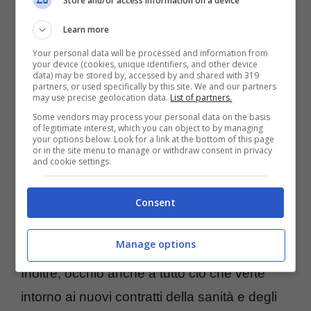
Store and/or access information on a device
riguarda i dipendenti delle funzioni centrali:
vale a dire
ministeri,
agenzie fibscali, enti
Learn more
pubblici
non economici, come
Inps e Inail.
Your personal data will be processed and information from
your device (cookies, unique identifiers, and other device
data) may be stored by, accessed by and shared with 319
partners, or used specifically by this site. We and our partners
may use precise geolocation data.
List of partners.
Some vendors may process your personal data on the basis
of legitimate interest, which you can object to by managing
your options below. Look for a link at the bottom of this page
or in the site menu to manage or withdraw consent in privacy
and cookie settings.
Consent
Manage options
Inoltre, occhio anche a tutto ciò che verte
intorno ai nuovi contratti della sanità e degli