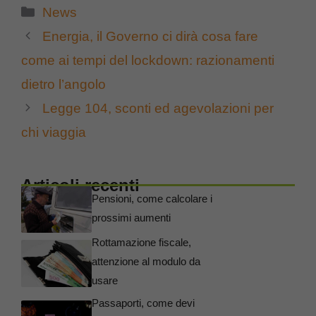
Categorie
News
Energia, il Governo ci dirà cosa fare
come ai tempi del lockdown: razionamenti
dietro l’angolo
Legge 104, sconti ed agevolazioni per
chi viaggia
Articoli recenti
Pensioni, come calcolare i
prossimi aumenti
Rottamazione fiscale,
attenzione al modulo da
usare
Passaporti, come devi