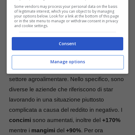
Some vendors may process your personal data on the basis
of legitimate interest, which you can object to by managing
your options below. Look for a link at the bottom of this page
or in the site menu to manage or withdraw consent in privacy
and cookie settings.
Consent
Manage options
A subire gli effetti più devastanti sarà il
settore agroalimentare. Nello specifico, sono
diverse le aziende che riferiscono di star
lavorando in una situazione piuttosto
complicata a causa del reddito in negativo. I
concimi
sono aumentati, inoltre del
+170%
mentre i
mangimi
del
+90%
. Per ora