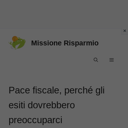
Vai
Missione Risparmio
al
contenuto
Menu
Pace fiscale, perché gli
esiti dovrebbero
preoccuparci