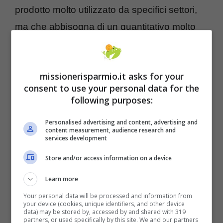
prodotto molto utilizzato da specifici settori,
ma che abbisogna di un quantitativo molto
alto di energia per poter essere prodotto. Per
il poco mercato che ha l’anidride carbonica
missionerisparmio.it asks for your
alimentare, molti produttori hanno pensato
consent to use your personal data for the
non fosse redditizio continuare a produrre
following purposes:
con il costo dell’energia così alto come lo è
Personalised advertising and content, advertising and
adesso. L’associazione Unionbirrai sottolinea
content measurement, audience research and
services development
come il problema colpisca esclusivamente i
Store and/or access information on a device
grandi produttori di birra, visto che quelli più
piccoli non utilizzano l’anidride carbonica
Learn more
durante il processo di confezionamento.
Your personal data will be processed and information from
your device (cookies, unique identifiers, and other device
data) may be stored by, accessed by and shared with 319
partners, or used specifically by this site. We and our partners