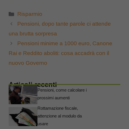
Categorie
Risparmio
Pensioni, dopo tante parole ci attende
una brutta sorpresa
Pensioni minime a 1000 euro, Canone
Rai e Reddito aboliti: cosa accadrà con il
nuovo Governo
Articoli recenti
Pensioni, come calcolare i
prossimi aumenti
Rottamazione fiscale,
attenzione al modulo da
usare