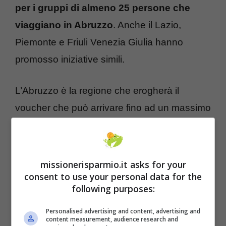
per i gruppi di almeno 25 persone che
viaggiano in Abruzzo
. Anche il Lazio,
Piemonte e Friuli Venezia Giulia hanno
promosso iniziative simili.
L’Abruzzo è la regione che erogherà il
voucher che può arrivare fino ad un massimo
di settecentocinquanta euro. I gruppi turistici
possono essere composti da un minimo di
venticinque persone. Ammessi anche
missionerisparmio.it asks for your
consent to use your personal data for the
scolaresche, tour operator, agenzie di
following purposes:
viaggio, Onlus, associazioni, parrocchie,
società sportive, gruppi di anziani e qualsiasi
Personalised advertising and content, advertising and
content measurement, audience research and