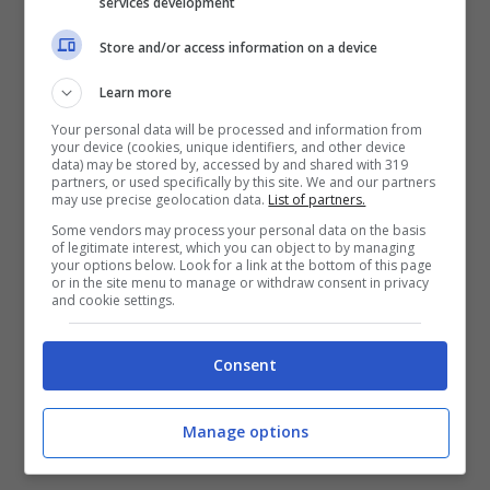
altro tipo di gruppo che decida di andare a
services development
visitare quella regione. Ovviamente
Store and/or access information on a device
bisognerà trovare le strutture che aderiscono
Learn more
a questo tipo di iniziativa. Ecco tutti i dettagli
Your personal data will be processed and information from
your device (cookies, unique identifiers, and other device
per quanto riguarda la promozione in
data) may be stored by, accessed by and shared with 319
partners, or used specifically by this site. We and our partners
Abruzzo.
may use precise geolocation data.
List of partners.
Some vendors may process your personal data on the basis
of legitimate interest, which you can object to by managing
your options below. Look for a link at the bottom of this page
or in the site menu to manage or withdraw consent in privacy
and cookie settings.
Consent
Manage options