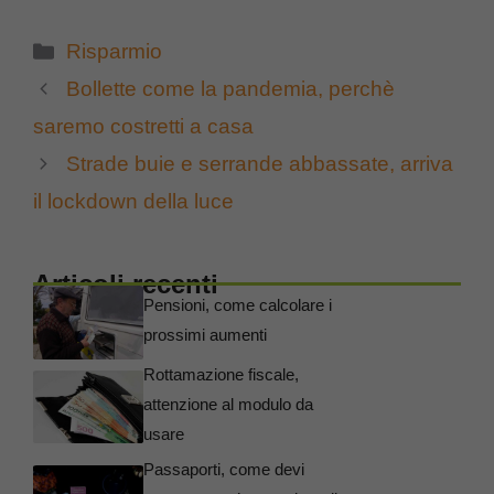
Categorie
Risparmio
Bollette come la pandemia, perchè
saremo costretti a casa
Strade buie e serrande abbassate, arriva
il lockdown della luce
Articoli recenti
Pensioni, come calcolare i
prossimi aumenti
Rottamazione fiscale,
attenzione al modulo da
usare
Passaporti, come devi