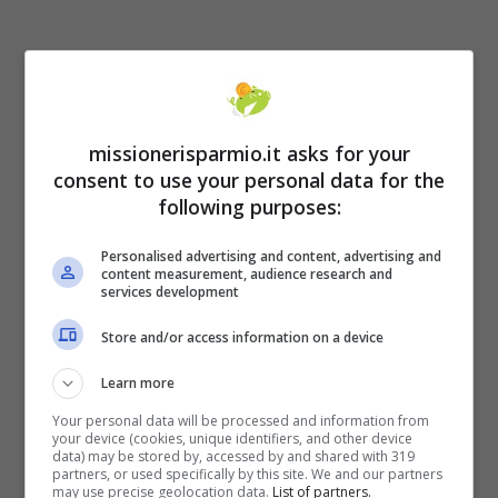
Non sembra essere il momento migliore per
scegliere i mutui a tasso variabile per
missionerisparmio.it asks for your
acquistare una casa. coloro che stipulano un
consent to use your personal data for the
mutuo di questo tipo, infatti, dovranno pagare
following purposes:
delle rate più corpose rispetto ad alcuni mesi
Personalised advertising and content, advertising and
fa. A fine luglio, infatti, i tassi erano tra il
content measurement, audience research and
services development
-0,50% e lo 0,25%, ma con l’arrivo
Store and/or access information on a device
dell’inflazione, stimata tra il l’8 e il 9%, la bce
Learn more
ha dovuto alzare i tassi. Le previsioni
Your personal data will be processed and information from
indicate da Francoforte forniscono alcune
your device (cookies, unique identifiers, and other device
data) may be stored by, accessed by and shared with 319
indicazioni su quello che potrebbe essere il
partners, or used specifically by this site. We and our partners
may use precise geolocation data.
List of partners.