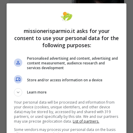
missionerisparmio.it asks for your
consent to use your personal data for the
following purposes:
Personalised advertising and content, advertising and
content measurement, audience research and
services development
Il Governo ha cambiato gli importi del bonus psicologo/
Store and/or access information on a device
Missionerisparmio.it
Learn more
Con la legge di Bilancio 2023 ogni persona
Your personal data will be processed and information from
non avrà più diritto a massimo 600 euro per
your device (cookies, unique identifiers, and other device
data) may be stored by, accessed by and shared with 319
partners, or used specifically by this site. We and our partners
lo psicologo.
L’importo del bonus è stato
may use precise geolocation data.
List of partners.
alzato a massimo 1500 euro a persona.
Some vendors may process your personal data on the basis