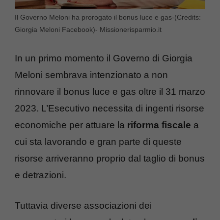
Il Governo Meloni ha prorogato il bonus luce e gas-(Credits:
Giorgia Meloni Facebook)- Missionerisparmio.it
In un primo momento il Governo di Giorgia
Meloni sembrava intenzionato a non
rinnovare il bonus luce e gas oltre il 31 marzo
2023. L’Esecutivo necessita di ingenti risorse
economiche per attuare la
riforma fiscale
a
cui sta lavorando e gran parte di queste
risorse arriveranno proprio dal taglio di bonus
e detrazioni.
Tuttavia diverse associazioni dei