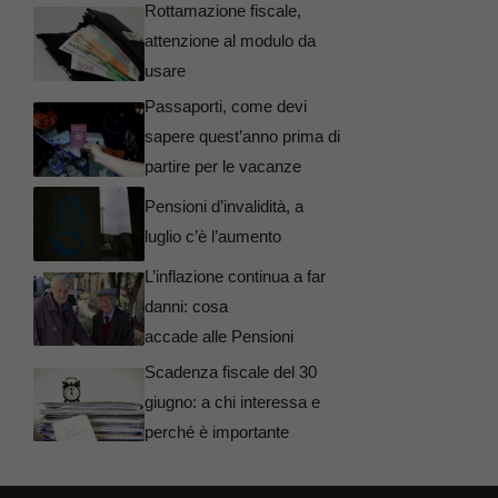
Rottamazione fiscale,
attenzione al modulo da
usare
Passaporti, come devi
sapere quest’anno prima di
partire per le vacanze
Pensioni d’invalidità, a
luglio c’è l’aumento
L’inflazione continua a far
danni: cosa
accade alle Pensioni
Scadenza fiscale del 30
giugno: a chi interessa e
perché è importante