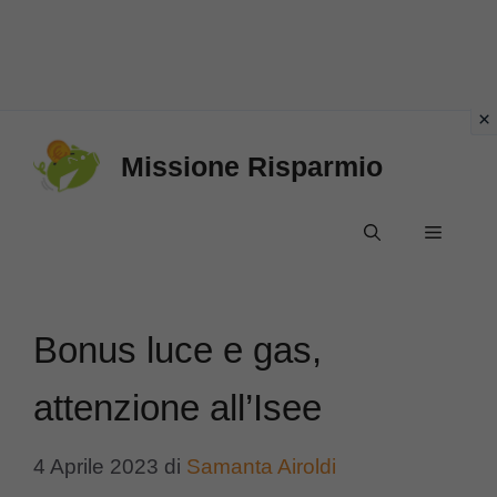
Vai
Missione Risparmio
al
contenuto
Menu
Bonus luce e gas,
attenzione all’Isee
4 Aprile 2023
di
Samanta Airoldi