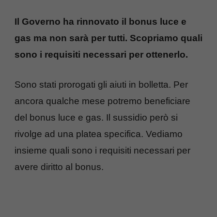
Il Governo ha rinnovato il bonus luce e
gas ma non sarà per tutti. Scopriamo quali
sono i requisiti necessari per ottenerlo.
Sono stati prorogati gli aiuti in bolletta. Per
ancora qualche mese potremo beneficiare
del bonus luce e gas. Il sussidio però si
rivolge ad una platea specifica. Vediamo
insieme quali sono i requisiti necessari per
avere diritto al bonus.