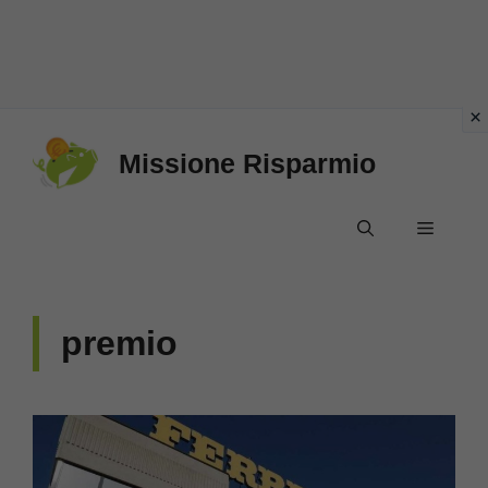
Vai
Missione Risparmio
al
contenuto
Menu
premio