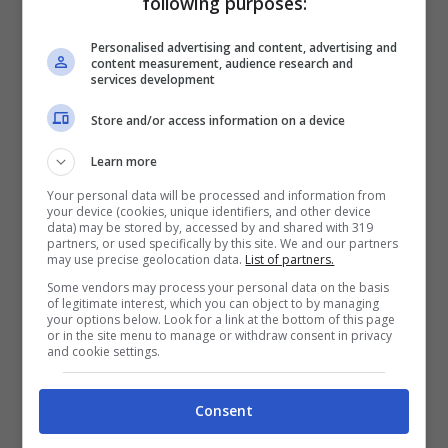
following purposes:
altissimi, questo è certo. Tuttavia quest’anno la
Uefa ...
Leggi tutto
Personalised advertising and content, advertising and
content measurement, audience research and
services development
4 Settembre 2021
Store and/or access information on a device
Learn more
Your personal data will be processed and information from
your device (cookies, unique identifiers, and other device
data) may be stored by, accessed by and shared with 319
partners, or used specifically by this site. We and our partners
may use precise geolocation data.
List of partners.
Some vendors may process your personal data on the basis
of legitimate interest, which you can object to by managing
your options below. Look for a link at the bottom of this page
or in the site menu to manage or withdraw consent in privacy
and cookie settings.
Consent
Cashback, sfida all’ultimo scontrino