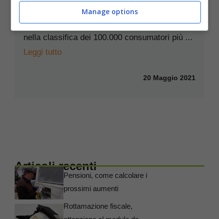
per il bonus da 1500 euro
Manage options
C’è tempo fino al 30 giugno 2021 per entrare
nella classifica dei 100.000 consumatori più ...
Leggi tutto
20 Maggio 2021
Articoli recenti
Pensioni, come calcolare i
prossimi aumenti
Rottamazione fiscale,