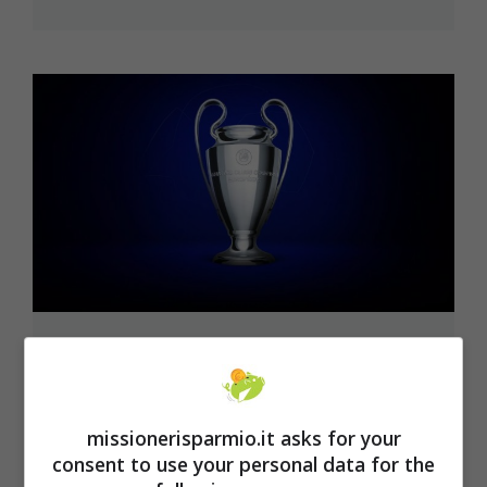
Champions League 2020-2021, il
montepremi è aumentato: chi vince
sbanca davvero
missionerisparmio.it asks for your
Il calcio a livello professionistico ha costi
consent to use your personal data for the