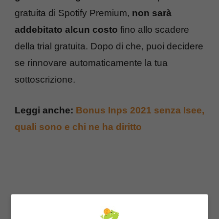
gratuita di Spotify Premium,
non sarà
addebitato alcun costo
fino allo scadere
della trial gratuita. Dopo di che, puoi decidere
se rinnovare automaticamente la tua
sottoscrizione.
Leggi anche:
Bonus Inps 2021 senza Isee,
quali sono e chi ne ha diritto