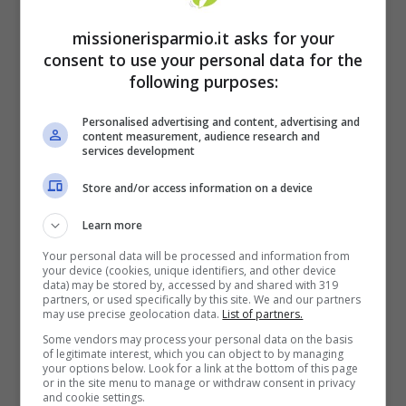
missionerisparmio.it asks for your
consent to use your personal data for the
following purposes:
A seconda delle promozioni in corso, i 30
Personalised advertising and content, advertising and
content measurement, audience research and
giorni di prova iniziale di Spotify Premium
services development
potrebbero essere sostituiti da altre formule,
Store and/or access information on a device
come ad esempio quella che propone
3
Learn more
mesi di Spotify Premium a 0,99 euro.
In tal
Your personal data will be processed and information from
your device (cookies, unique identifiers, and other device
caso, non potrai avere la versione Premium
data) may be stored by, accessed by and shared with 319
partners, or used specifically by this site. We and our partners
di Spotify completamente gratis, ma dovrai
may use precise geolocation data.
List of partners.
versare subito una piccola somma di denaro
Some vendors may process your personal data on the basis
of legitimate interest, which you can object to by managing
(gli 0,99 euro) per avere più mesi di
your options below. Look for a link at the bottom of this page
or in the site menu to manage or withdraw consent in privacy
abbonamento. Inoltre, esistono delle
and cookie settings.