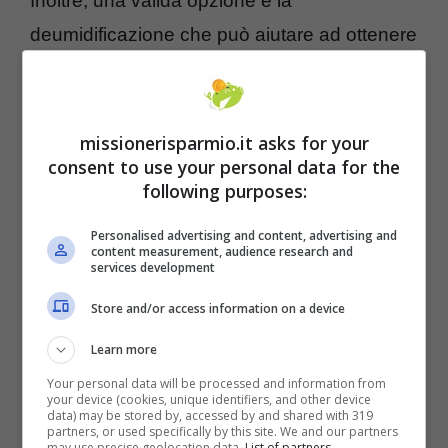
Inoltre, una valida opzione è la
deumidificazione che può aiutare ad ottenere
un clima più confortevole. Un altro consiglio è
quello di
utilizzare un ventilatore da
soffitto
, che permetterà di ottenere refrigerio
missionerisparmio.it asks for your
consent to use your personal data for the
più velocemente. Inoltre, è conveniente
following purposes:
raffreddare solo le stanze in cui
Personalised advertising and content, advertising and
effettivamente ci si trova, così da evitare
content measurement, audience research and
services development
consumo inutile. Un altro valido consiglio è
quello di utilizzare tende e persiane per
Store and/or access information on a device
allontanare il calore, riducendo fino al
77%
Learn more
l’aumento di calore all’interno dell’abitazione.
Your personal data will be processed and information from
your device (cookies, unique identifiers, and other device
data) may be stored by, accessed by and shared with 319
partners, or used specifically by this site. We and our partners
may use precise geolocation data.
List of partners.