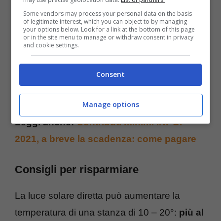
Some vendors may process your personal data on the basis
of legitimate interest, which you can object to by managing
your options below. Look for a link at the bottom of this page
or in the site menu to manage or withdraw consent in privacy
and cookie settings.
Consent
Manage options
Leggi anche:
Contributi minimi INPGI
2021, a breve la scadenza: come pagar
e
Consigli per risparmiare
La luce solare diretta può aumentare la
temperatura di una stanza di 10 – 20°:
più al