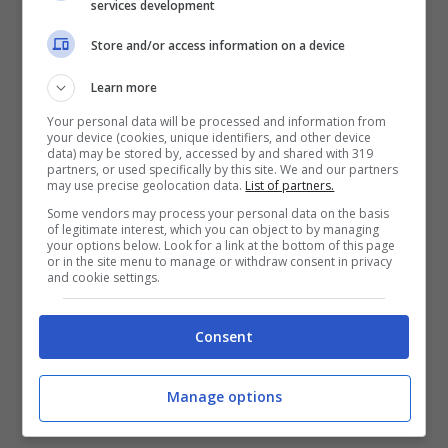
services development
Store and/or access information on a device
Learn more
Your personal data will be processed and information from
your device (cookies, unique identifiers, and other device
data) may be stored by, accessed by and shared with 319
partners, or used specifically by this site. We and our partners
may use precise geolocation data.
List of partners.
Debiti (foto Adobestock)
Some vendors may process your personal data on the basis
of legitimate interest, which you can object to by managing
your options below. Look for a link at the bottom of this page
LEGGI ANCHE:
Incidente d’auto avendo
or in the site menu to manage or withdraw consent in privacy
and cookie settings.
torto, come riparare la nostra auto senza
spendere nulla
Consent
Manage options