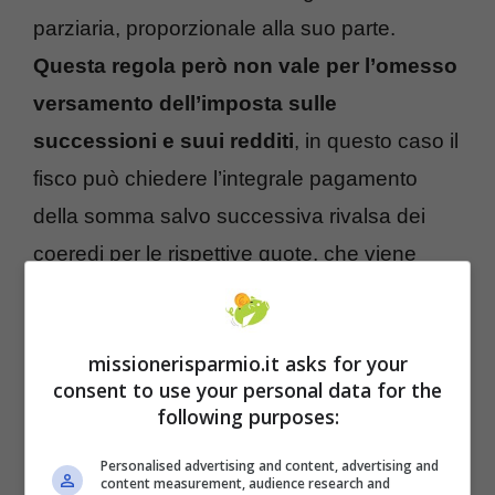
parziaria, proporzionale alla suo parte.
Questa regola però non vale per l’omesso
versamento dell’imposta sulle
successioni e suui redditi
, in questo caso il
fisco può chiedere l’integrale pagamento
della somma salvo successiva rivalsa dei
coeredi per le rispettive quote, che viene
chiamata obbligazione solidale.
Come tutelarsi dai debiti dei genitori
missionerisparmio.it asks for your
consent to use your personal data for the
following purposes:
Personalised advertising and content, advertising and
content measurement, audience research and