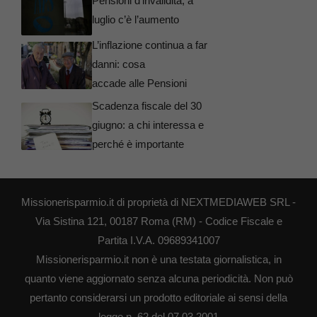
Pensioni d’invalidità, a
luglio c’è l’aumento
L’inflazione continua a far
danni: cosa
accade alle Pensioni
Scadenza fiscale del 30
giugno: a chi interessa e
perché è importante
Missionerisparmio.it di proprietà di NEXTMEDIAWEB SRL -
Via Sistina 121, 00187 Roma (RM) - Codice Fiscale e
Partita I.V.A. 09689341007
Missionerisparmio.it non è una testata giornalistica, in
quanto viene aggiornato senza alcuna periodicità. Non può
pertanto considerarsi un prodotto editoriale ai sensi della
legge n. 62 del 07.03.2001