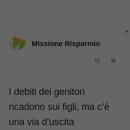
Vai
Missione Risparmio
al
contenuto
Menu
I debiti dei genitori
ricadono sui figli, ma c’è
una via d’uscita