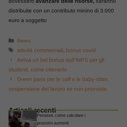
dovessero
avanzare delle risorse,
saranno
distribuite con un contributo minino di 3.000
euro a soggetto
Categorie
News
Tag
attività commerciali
,
bonus covid
Arriva un bel bonus dall’INPS per gli
studenti, come ottenerlo
Green pass per le colf e le baby-sitter,
sospensione del lavoro se non provviste
Articoli recenti
Pensioni, come calcolare i
prossimi aumenti