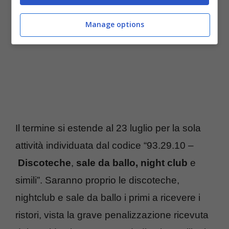
Manage options
Il termine si estende al 23 luglio per la sola
attività individuata dal codice “93.29.10 –
Discoteche
,
sale da ballo, night club
e
simili”. Saranno proprio le discoteche,
nightclub e sale da ballo i primi a ricevere i
ristori, vista la grave penalizzazione ricevuta