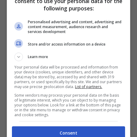
consent to use your personal data for the
fare per evitare la demolizione
following purposes:
Quali sono i requisiti che consentono a certe
Personalised advertising and content, advertising and
content measurement, audience research and
services development
attività di poter sfruttare questo fondo da 140
milioni di euro? Come detto, dovrà essere
Store and/or access information on a device
certificata la chiusura per almeno 100 giorni
Learn more
nel periodo 1° gennaio 2021 – 25 luglio
Your personal data will be processed and information from
your device (cookies, unique identifiers, and other device
2021. Inoltre i titolari dovranno possedere la
data) may be stored by, accessed by and shared with 319
partners, or used specifically by this site. We and our partners
partita IVA e questa dovrà essere l’attività
may use precise geolocation data.
List of partners.
prevalente alla data del 26 maggio 2021,
Some vendors may process your personal data on the basis
of legitimate interest, which you can object to by managing
compresa tra i
27 codici Ateco riportati in
your options below. Look for a link at the bottom of this page
or in the site menu to manage or withdraw consent in privacy
and cookie settings.
allegato al decreto.
Consent