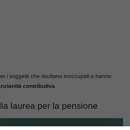
er i soggetti che risultano inoccupati e hanno
nzianità contributiva
.
lla laurea per la pensione