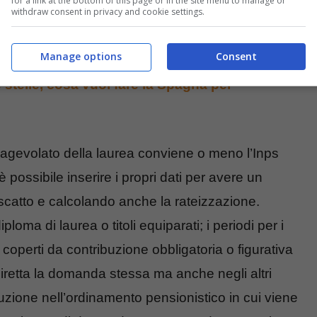
for a link at the bottom of this page or in the site menu to manage or
withdraw consent in privacy and cookie settings.
Manage options
Consent
lle stelle, cosa vuol fare la Spagna per
to agevolato della laurea conviene o meno l’Inps
è possibile inserire i propri dati per avere un
riscatto e calcolando anche la rateizzazione.
iploma di laurea o titoli equiparati; i periodi per i
 coperti da contribuzione obbligatoria o figurativa
diretta la domanda stessa ma anche negli altri
ibuzione nell’ordinamento pensionistico in cui viene