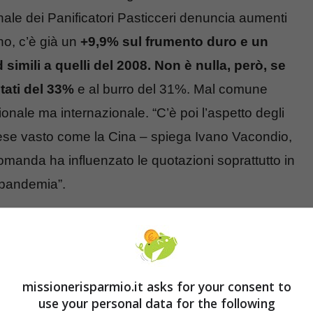
nale dei Panificatori Pasticceri denuncia aumenti
nno, c’è già un
+9,9% sul frumento duro e un
simili a quelli del 2008. Non è nulla, però, se
ntati del 33%
e al burro del 31%. Mal comune
ale ma internazionale. “C’è poi l’aspetto degli
aese vasto come la Cina – spiega Ivano Vacondio,
manda ha influenzato le quotazioni soprattutto in
-pandemia”.
una stangata sui generi
missionerisparmio.it asks for your consent to
use your personal data for the following