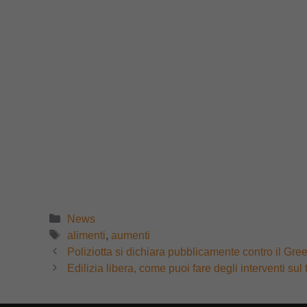
Categorie
News
Tag
alimenti
,
aumenti
Poliziotta si dichiara pubblicamente contro il Gr
Edilizia libera, come puoi fare degli interventi 