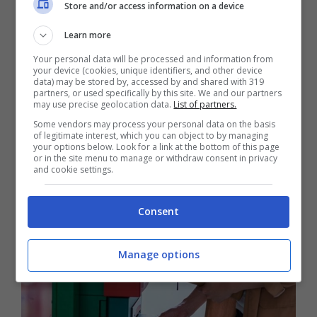
Store and/or access information on a device
Learn more
Your personal data will be processed and information from
your device (cookies, unique identifiers, and other device
data) may be stored by, accessed by and shared with 319
partners, or used specifically by this site. We and our partners
may use precise geolocation data.
List of partners.
Leggi anche:
Assegno unico per la
Some vendors may process your personal data on the basis
of legitimate interest, which you can object to by managing
famiglia, prima ti muovi a fare la domanda,
your options below. Look for a link at the bottom of this page
or in the site menu to manage or withdraw consent in privacy
meglio è per te. Possono anche partite Iva
and cookie settings.
e disoccupati
Consent
Manage options