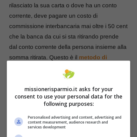
rilasciato la sua carta o dove ha un conto
corrente, deve pagare un costo di
commissione interbancaria mai oltre i 50 cent
che la banca da cui si sta ritirando prende
dal conto corrente della persona insieme alla
somma ritirata. Questo è il
metodo di
remunerazione in circolarità
che usano gli
sportelli ATM oggi, ma qualcosa sta per
missionerisparmio.it asks for your
cambiare.
consent to use your personal data for the
following purposes:
Personalised advertising and content, advertising and
content measurement, audience research and
services development