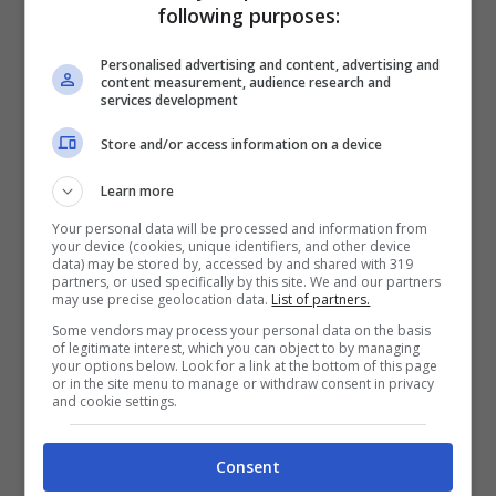
following purposes:
LEGGI ANCHE:
Foglio rosa e patente
Personalised advertising and content, advertising and
content measurement, audience research and
senza spendere i soldi della scuola guida.
services development
Sì può fare
Store and/or access information on a device
Learn more
La pensione supplementare
è un
Your personal data will be processed and information from
trattamento pensionistico ulteriore che può
your device (cookies, unique identifiers, and other device
data) may be stored by, accessed by and shared with 319
essere liquidato ai lavoratori dipendenti del
partners, or used specifically by this site. We and our partners
may use precise geolocation data.
List of partners.
settore privato iscritti all’Ago che hanno già
Some vendors may process your personal data on the basis
of legitimate interest, which you can object to by managing
versato contributi per raggiungere una
your options below. Look for a link at the bottom of this page
or in the site menu to manage or withdraw consent in privacy
determinata forma pensionistica ma che non
and cookie settings.
bastano per il riconoscimento del diritto alla
pensione.
Consent