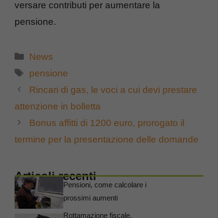
versare contributi per aumentare la
pensione.
Categorie
News
Tag
pensione
Rincari di gas, le voci a cui devi prestare
attenzione in bolletta
Bonus affitti di 1200 euro, prorogato il
termine per la presentazione delle domande
Articoli recenti
Pensioni, come calcolare i
prossimi aumenti
Rottamazione fiscale,