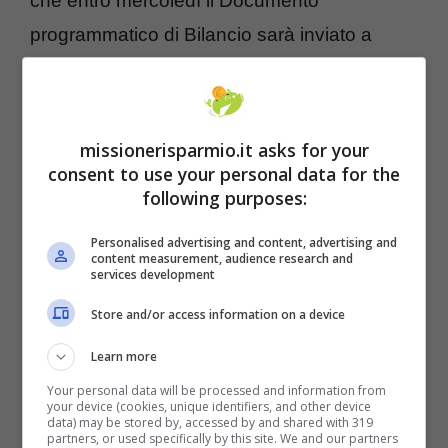
che entro mercoledì il Documento
programmatico di Bilancio sarà inviato a
Bruxelles. Si pensa, prima di tutto, ad una
separazione del sussidio anti-povertà
dall’incentivo al ricollocamento dei lavoratori,
missionerisparmio.it asks for your
riprendendo il vecchio reddito di inclusione
consent to use your personal data for the
following purposes:
del governo Gentiloni. I due terzi dell’Rdc è
destinato proprio alle fasce più indigenti della
Personalised advertising and content, advertising and
content measurement, audience research and
società, mentre il terzo restante che è
services development
dedicato alle politiche attive.
Store and/or access information on a device
Learn more
Your personal data will be processed and information from
your device (cookies, unique identifiers, and other device
data) may be stored by, accessed by and shared with 319
partners, or used specifically by this site. We and our partners