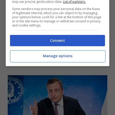
may use precise geolocation data.
List of partners.
Some vendors may process your personal data on the basis
of legitimate interest, which you can object to by managing
your options below. Look for a link at the bottom of this page
or in the site menu to manage or withdraw consent in privacy
and cookie settings.
Consent
Leggi anche:
Da gennaio 2022 assegno
INPS a famiglie di stranieri dal 7 mese di
Manage options
gravidanza. E conviene avere più figli