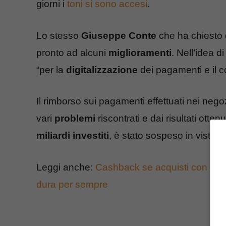
giorni i
toni si sono accesi
.
Lo stesso
Giuseppe Conte
che ha chiesto d
pronto ad alcuni
miglioramenti
. Nell’idea 
“per la
digitalizzazione
dei pagamenti e il co
Il rimborso sui pagamenti effettuati nei neg
vari
problemi
riscontrati e dai risultati otten
miliardi investiti
, è stato sospeso in vista d
Leggi anche:
Cashback se acquisti con Post
dura per sempre