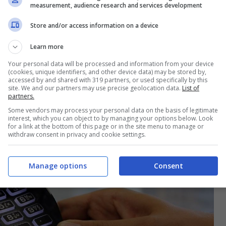
measurement, audience research and services development
Store and/or access information on a device
Learn more
Your personal data will be processed and information from your device
(cookies, unique identifiers, and other device data) may be stored by,
accessed by and shared with 319 partners, or used specifically by this
site. We and our partners may use precise geolocation data.
List of
partners.
Some vendors may process your personal data on the basis of legitimate
interest, which you can object to by managing your options below. Look
for a link at the bottom of this page or in the site menu to manage or
withdraw consent in privacy and cookie settings.
Manage options
Consent