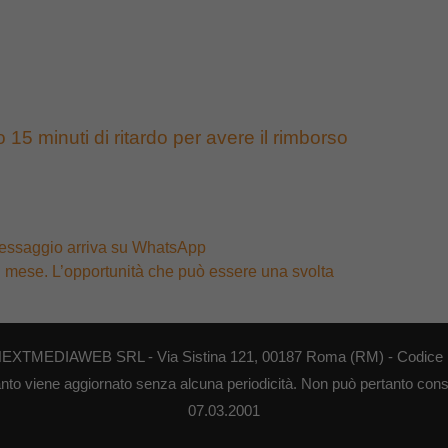
5 minuti di ritardo per avere il rimborso
messaggio arriva su WhatsApp
l mese. L’opportunità che può essere una svolta
di NEXTMEDIAWEB SRL - Via Sistina 121, 00187 Roma (RM) - Codice F
anto viene aggiornato senza alcuna periodicità. Non può pertanto consid
07.03.2001