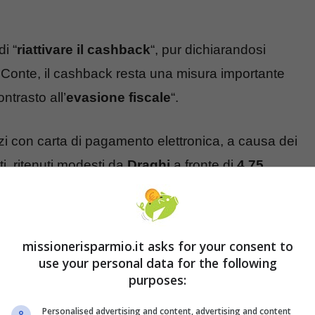
i “
riattivare il cashback
“, pur dichiarandosi
di Conte, il cashback resta una misura importante
ntrasto all’
evasione fiscale
“.
ozi con carta di pagamento elettronica, a causa dei
uti, ritenuti modesti da
Draghi
a fronte di
4,75
i una sua rivisitazione.
epay: puoi riavere 10 euro ogni giorno. Ma non
missionerisparmio.it asks for your consent to
use your personal data for the following
purposes:
Personalised advertising and content, advertising and content