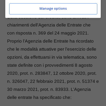
Manage options
Sulla cessione del credito, sono arrivati i
chiarimenti dell’Agenzia delle Entrate che
con risposta n. 369 del 24 maggio 2021.
Proprio l’Agenzia delle Entrate ha ricordato
che le modalità attuative per l’esercizio delle
opzioni, da effettuarsi in via telematica, sono
state definite con i provvedimenti 8 agosto
2020, prot. n. 283847, 12 ottobre 2020, prot.
n. 326047, 22 febbraio 2021, prot. n. 51374 e
30 marzo 2021, prot. n. 83933. L’Agenzia
delle entrate ha specificato che: