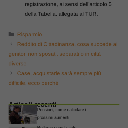
registrazione, ai sensi dell’articolo 5
della Tabella, allegata al TUR.
Categorie
Risparmio
Reddito di Cittadinanza, cosa succede ai
genitori non sposati, separati o in città
diverse
Case, acquistarle sarà sempre più
difficile, ecco perché
Articoli recenti
Pensioni, come calcolare i
prossimi aumenti
Rottamazione fiscale,