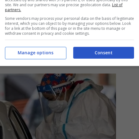
site. We and our partners may use precise geolocation data.
List of
partners.
Some vendors may process your personal data on the basis of legitimate
interest, which you can object to by managing your options below. Look
for a link at the bottom of this page or in the site menu to manage or
withdraw consent in privacy and cookie settings.
Manage options
Consent
he ti toccherà pagare nel 2022