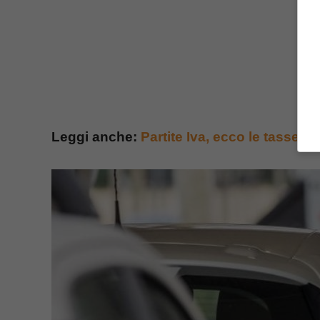
Leggi anche:
Partite Iva, ecco le tasse c