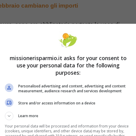
febbraio cambiano gli importi
 euro
, sono ora obbligatorie pertanto la voce di
glie e persone. Le mascherine chirurgiche
ositivo, ma ad usarle sono ormai in pochi. Le
 tutela dei consumatori
Consumerismo No Profit
,
missionerisparmio.it asks for your consent to
use your personal data for the following
effettuata sui costi stretti affrontati dagli italiani
purposes:
siano cambiate le spese degli italiani dopo il
ivo, si aggiungono dunque nuove uscite, come
Personalised advertising and content, advertising and content
measurement, audience research and services development
le famiglie italiane.
Store and/or access information on a device
Learn more
Your personal data will be processed and information from your device
(cookies, unique identifiers, and other device data) may be stored by,
accessed by and shared with 319 partners, or used specifically by this