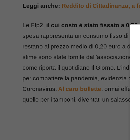
Leggi anche:
Reddito di Cittadinanza, a 
Le Ffp2,
il cui costo è stato fissato a 0,75
spesa rappresenta un consumo fisso di fami
restano al prezzo medio di 0,20 euro a disp
stime sono state fornite dall’associazione a
come riporta il quotidiano Il Giorno. L’indagine 
per combattere la pandemia, evidenzia come 
Coronavirus.
Al caro bollette
, ormai effett
quelle per i tamponi, diventati un salasso per 