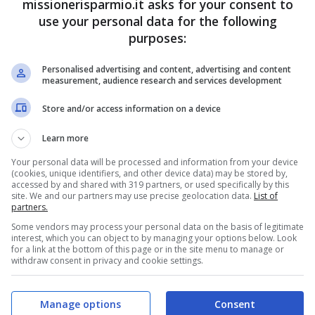
missionerisparmio.it asks for your consent to
biti
superbollo fino a 5
use your personal data for the following
ero essere
mila euro: ecco
purposes:
ti
come nel 2021 gli
Personalised advertising and content, advertising and content
automobilisti
rrivo per lo
measurement, audience research and services development
possono cancellare
lle cartelle
Store and/or access information on a device
10 anni di debiti
, annullate al di
Learn more
5000 ...
Leggi
Il decreto Sostegni ha
Your personal data will be processed and information from your device
varato lo stralcio delle
(cookies, unique identifiers, and other device data) may be stored by,
accessed by and shared with 319 partners, or used specifically by this
cartelle esattoriali fino a
site. We and our partners may use precise geolocation data.
List of
26 Agosto 2021
5.000 euro. La ...
Leggi
partners.
Some vendors may process your personal data on the basis of legitimate
tutto
interest, which you can object to by managing your options below. Look
for a link at the bottom of this page or in the site menu to manage or
withdraw consent in privacy and cookie settings.
11 Agosto 2021
Manage options
Consent