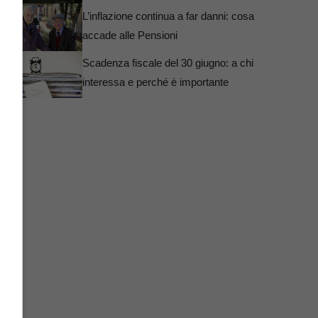
L’inflazione continua a far danni: cosa
accade alle Pensioni
Scadenza fiscale del 30 giugno: a chi
interessa e perché è importante