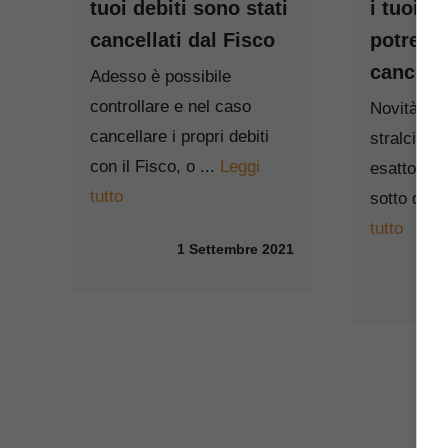
tuoi debiti sono stati
i tuoi de
cancellati dal Fisco
potrebb
cancella
Adesso è possibile
controllare e nel caso
Novità in a
cancellare i propri debiti
stralcio de
con il Fisco, o ...
Leggi
esattoriali
tutto
sotto dei 
tutto
1 Settembre 2021