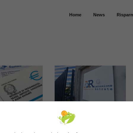
Home
News
Rispar
zione delle
Condono multe,
 il 31 ottobre
bollo auto,