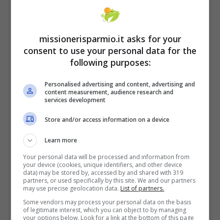
complesso immobiliare. Le aste verranno
effettuate per singoli lotti, ognuno costituito
missionerisparmio.it asks for your
da una o più unità comprensive di eventuali
consent to use your personal data for the
following purposes:
pertinenze e accessori. Gli immobili verranno
messi in vendita a corpo, nello stato di fatto,
Personalised advertising and content, advertising and
content measurement, audience research and
di diritto, di manutenzione e di consistenza in
services development
cui si trovano, con ogni pertinenza di
Store and/or access information on a device
proprietà, impianti esistenti, servitù attive e
Learn more
passive ove esistenti.
Your personal data will be processed and information from
your device (cookies, unique identifiers, and other device
data) may be stored by, accessed by and shared with 319
Leggi anche:
In pensione 10 anni prima e
partners, or used specifically by this site. We and our partners
may use precise geolocation data.
List of partners.
con soli 20 anni di contributi, come
Some vendors may process your personal data on the basis
of legitimate interest, which you can object to by managing
riuscirci
your options below. Look for a link at the bottom of this page