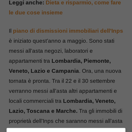
Leggi anche:
Dieta e risparmio, come fare
le due cose insieme
Il
piano di dismissioni immobiliari dell’Inps
è iniziato quest’anno a maggio. Sono stati
messi all’asta negozi, laboratori e
appartamenti tra
Lombardia, Piemonte,
Veneto, Lazio e Campania
. Ora, una nuova
tornata è pronta. Tra il 22 e il 30 settembre
verranno messi all’asta altri appartamenti e
locali commerciali tra
Lombardia, Veneto,
Lazio, Toscana e Marche.
Tra gli immobili di
proprietà dell’Inps che saranno messi all’asta
ci sono appartamenti, locali commerciali e un