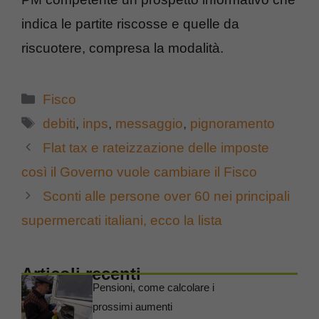
indica le partite riscosse e quelle da
riscuotere, compresa la modalità.
Categorie
Fisco
Tag
debiti
,
inps
,
messaggio
,
pignoramento
Flat tax e rateizzazione delle imposte
così il Governo vuole cambiare il Fisco
Sconti alle persone over 60 nei principali
supermercati italiani, ecco la lista
Articoli recenti
Pensioni, come calcolare i
prossimi aumenti