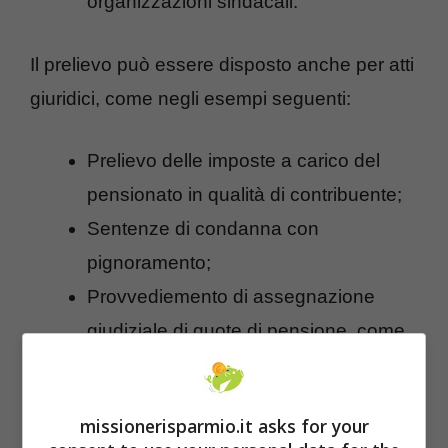
organizzazioni sindacali.
Il prelievo può essere disposto anche per atti
giuridici, come negli esempi seguenti:
Prelievo delle imposte a carico del
pensionato in qualità di contribuente;
Sentenze di condanna con
pignoramento;
Provvediemento di assegnazione
giudiziale di quote di pensione, come
avviene per gli assegni divorzili.
missionerisparmio.it asks for your
L’Inps non può effettuare trattenute sulle