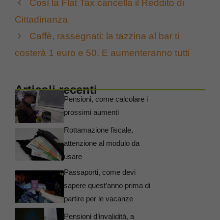
Così la Flat Tax cancella il Reddito di
Cittadinanza
Caffè, rassegnati: la tazzina al bar ti
costerà 1 euro e 50. E aumenteranno tutti
Articoli recenti
Pensioni, come calcolare i
prossimi aumenti
Rottamazione fiscale,
attenzione al modulo da
usare
Passaporti, come devi
sapere quest’anno prima di
partire per le vacanze
Pensioni d’invalidità, a