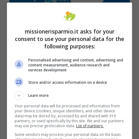
missionerisparmio.it asks for your
consent to use your personal data for the
following purposes:
Personalised advertising and content, advertising and
content measurement, audience research and
services development
Store and/or access information on a device
Learn more
Your personal data will be processed and information from
your device (cookies, unique identifiers, and other device
data) may be stored by, accessed by and shared with 319
partners, or used specifically by this site. We and our partners
I quattordici certificati digitali
completamente
may use precise geolocation data.
List of partners.
gratuiti
e senza bisogno di bollo saranno:
Some vendors may process your personal data on the basis