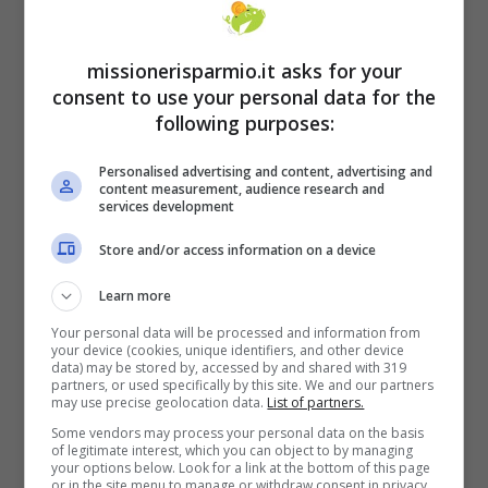
bonus vacanze? A questa domanda rispode
l’Agenzia delle Entrate dichiarando che
missionerisparmio.it asks for your
“l’importo dello sconto per il bonus vacanze
consent to use your personal data for the
non può essere, in alcun caso, oggetto di
following purposes:
rimborso da parte dell’operatore turistico nel
Personalised advertising and content, advertising and
caso di mancata fruizione del soggiorno”.
content measurement, audience research and
services development
Store and/or access information on a device
Learn more
Your personal data will be processed and information from
your device (cookies, unique identifiers, and other device
data) may be stored by, accessed by and shared with 319
partners, or used specifically by this site. We and our partners
may use precise geolocation data.
List of partners.
Some vendors may process your personal data on the basis
of legitimate interest, which you can object to by managing
your options below. Look for a link at the bottom of this page
or in the site menu to manage or withdraw consent in privacy