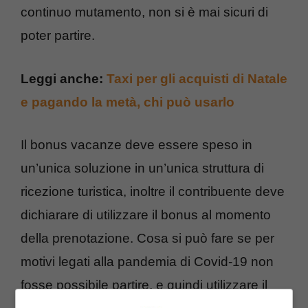
continuo mutamento, non si è mai sicuri di
poter partire.
Leggi anche:
Taxi per gli acquisti di Natale
e pagando la metà, chi può usarlo
Il bonus vacanze deve essere speso in
un’unica soluzione in un’unica struttura di
ricezione turistica, inoltre il contribuente deve
dichiarare di utilizzare il bonus al momento
della prenotazione. Cosa si può fare se per
motivi legati alla pandemia di Covid-19 non
fosse possibile partire, e quindi utilizzare il