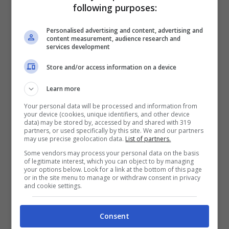
edifici costituiti da 2 a 4 unità immobiliari
following purposes:
distintamente accatastate; istituti autonomi
Personalised advertising and content, advertising and
case popolari (Iacp) comunque denominati o
content measurement, audience research and
services development
altri enti che rispondono ai requisiti della
Store and/or access information on a device
legislazione europea in materia di “in house
providing” su immobili, di loro proprietà
Learn more
ovvero gestiti per conto dei comuni, adibiti ad
Your personal data will be processed and information from
your device (cookies, unique identifiers, and other device
edilizia residenziale pubblica; cooperative di
data) may be stored by, accessed by and shared with 319
partners, or used specifically by this site. We and our partners
may use precise geolocation data.
List of partners.
abitazione a proprietà indivisa su immobili
Some vendors may process your personal data on the basis
dalle stesse posseduti e assegnati in
of legitimate interest, which you can object to by managing
your options below. Look for a link at the bottom of this page
godimento ai propri soci; onlus, associazioni
or in the site menu to manage or withdraw consent in privacy
and cookie settings.
di volontariato e associazioni di promozione
sociali e associazioni e società sportive
Consent
dilettantistiche, limitatamente ai lavori