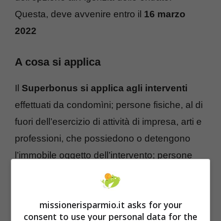
Questa, deve avvenire entro il
16 marzo
2022
A cosa si applica
Il
Superbonus si applica agli interventi
effettuati da condomìni; persone fisiche, al di
fuori dell’esercizio di attività di impresa, arti e
professioni, che possiedono o detengono
l’immobile oggetto dell’intervento; persone
fisiche, al di fuori dell’esercizio di attività di
impresa, arti e professioni, proprietari (o
missionerisparmio.it asks for your
comproprietari con altre persone fisiche) di
consent to use your personal data for the