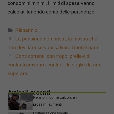
condomini minimi, i limiti di spesa vanno
calcolati tenendo conto delle pertinenze.
Categorie
Risparmio
La pensione non basta, la mossa che
non devi fare se vuoi salvare i tuoi risparmi
Conti correnti, con troppi prelievi di
contanti arrivano i controlli: le soglie da non
superare
Articoli recenti
Pensioni, come calcolare i
prossimi aumenti
Rottamazione fiscale,