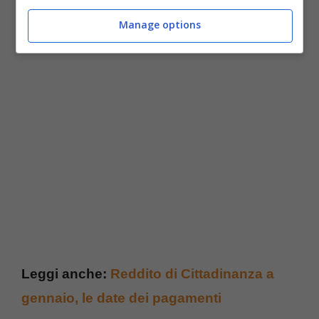
destinati ai soli immobili o parti di immobili
Manage options
adibiti a spogliatoi.
Leggi anche:
Reddito di Cittadinanza a
gennaio, le date dei pagamenti