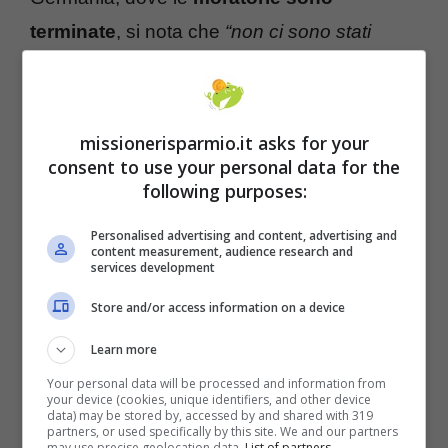
terminate
, si nota che
“non ci sono stati
grandi innalzamenti di insolvenze“
. Un
modello che, si spera, possa seguire anche
l’Italia, Paese però fortemente indebitato a
missionerisparmio.it asks for your
consent to use your personal data for the
livello di imprese. Cosa fare? “
Prolungare
following purposes:
eccessivamente le moratorie potrebbe
favorire comportamenti opportunistici da
Personalised advertising and content, advertising and
content measurement, audience research and
services development
parte dei debitori o aumentare il rischio di un
effetto valanga quando dovessero cessare.
Store and/or access information on a device
Però anche ritirarle troppo presto sarebbe
Learn more
rischioso”
, prosegue l’esperta. Ma ad oggi, le
Your personal data will be processed and information from
your device (cookies, unique identifiers, and other device
imprese hanno ancora bisogno di
misure di
data) may be stored by, accessed by and shared with 319
partners, or used specifically by this site. We and our partners
sostegno.
may use precise geolocation data.
List of partners.