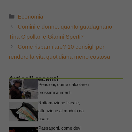
Categorie
Economia
Uomini e donne, quanto guadagnano
Tina Cipollari e Gianni Sperti?
Come risparmiare? 10 consigli per
rendere la vita quotidiana meno costosa
Articoli recenti
Pensioni, come calcolare i
prossimi aumenti
Rottamazione fiscale,
attenzione al modulo da
usare
Passaporti, come devi