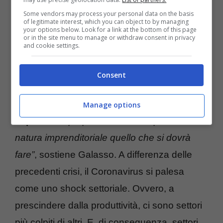
Some vendors may process your personal data on the basis
of legitimate interest, which you can object to by managing
Ma non basta…
your options below. Look for a link at the bottom of this page
or in the site menu to manage or withdraw consent in privacy
and cookie settings.
Ma il sostegno non basta. Secondo
Vincenzo Galasso,
professore ordinario di
Consent
economia politica all’Università Bocconi di
Milano, non si possono
sostenere tutte le
Manage options
imprese
.
“È proprio un cambio epocale di
natura imprenditoriale quello che si dovrà
fare”
, sostiene Galasso. A differenza delle
precedenti crisi, il Coronavirus si palesa
come uno shock settoriale. Ovvero, a
prescindere dalla produttività, ci sono settori
più colpiti di altri. E, di conseguenza, settori