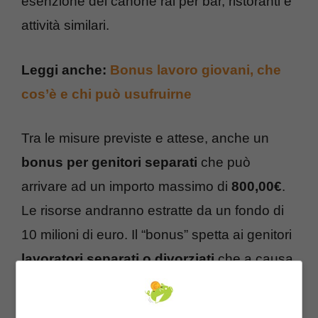
esenzione del canone rai per bar, ristoranti e
attività similari.
Leggi anche:
Bonus lavoro giovani, che
cos’è e chi può usufruirne
Tra le misure previste e attese, anche un
bonus per genitori separati
che può
arrivare ad un importo massimo di
800,00€
.
Le risorse andranno estratte da un fondo di
10 milioni di euro. Il “bonus” spetta ai genitori
lavoratori separati o divorziati
che a causa
della pandemia hanno cessato, ridotto o
sospeso l’attività lavorativa, interrompendo