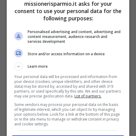
missionerisparmio.it asks for your
così il versamento dell’
assegno di
consent to use your personal data for the
mantenimento.
following purposes:
Personalised advertising and content, advertising and
content measurement, audience research and
services development
Store and/or access information on a device
Learn more
Your personal data will be processed and information from
your device (cookies, unique identifiers, and other device
data) may be stored by, accessed by and shared with 319
partners, or used specifically by this site. We and our partners
may use precise geolocation data.
List of partners.
Some vendors may process your personal data on the basis
of legitimate interest, which you can object to by managing
Leggi anche:
Pro player, quanto
your options below. Look for a link at the bottom of this page
or in the site menu to manage or withdraw consent in privacy
guadagnano i giocatori professionisti su
and cookie settings.
Fortnite