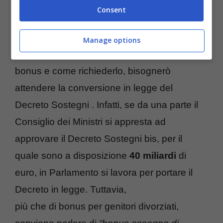
Consent
Come richiederlo
Manage options
Per sapere come fare ad avere accesso al
bonus e come richiederlo, bisognerò
attendere la conversione in legge del
Decreto Sostegni . Infatti, se da una parte il
Consiglio dei Ministri si appresta ad
approvare il Decreto Sostegni bis, per il
quale sono a disposizione
40 miliardi
di
euro, in Parlamento si lavora per portare il
Decreto in legge. Tuttavia,
più che di bonus per genitori divorziati,