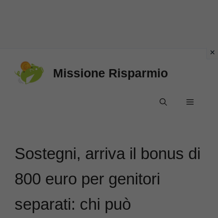
Vai
Missione Risparmio
al
contenuto
Menu
Sostegni, arriva il bonus di
800 euro per genitori
separati: chi può