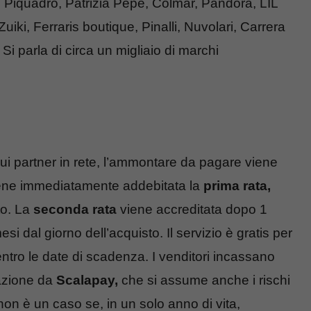
 Piquadro, Patrizia Pepe, Colmar, Pandora, LIL
iki, Ferraris boutique, Pinalli, Nuvolari, Carrera
 parla di circa un migliaio di marchi
i partner in rete, l’ammontare da pagare viene
viene immediatamente addebitata la
prima rata,
to. La
seconda rata
viene accreditata dopo 1
si dal giorno dell’acquisto. Il servizio è gratis per
 entro le date di scadenza. I venditori incassano
sazione da
Scalapay,
che si assume anche i rischi
 non è un caso se, in un solo anno di vita,