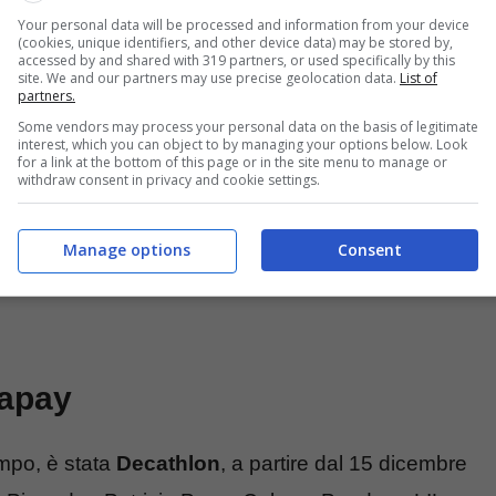
Your personal data will be processed and information from your device
 quali sono e chi ne ha diritto
(cookies, unique identifiers, and other device data) may be stored by,
accessed by and shared with 319 partners, or used specifically by this
site. We and our partners may use precise geolocation data.
List of
partners.
Some vendors may process your personal data on the basis of legitimate
interest, which you can object to by managing your options below. Look
for a link at the bottom of this page or in the site menu to manage or
withdraw consent in privacy and cookie settings.
Manage options
Consent
lapay
empo, è stata
Decathlon
, a partire dal 15 dicembre