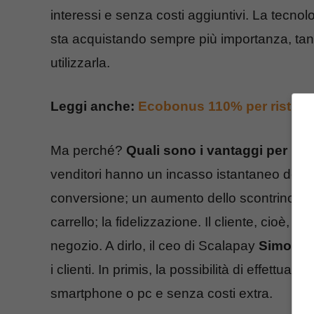
interessi e senza costi aggiuntivi. La tecno
sta acquistando sempre più importanza, tant
utilizzarla.
Leggi anche:
Ecobonus 110% per ristrutt
Ma perché?
Quali sono i vantaggi per i ve
venditori hanno un incasso istantaneo della
conversione; un aumento dello scontrino me
carrello; la fidelizzazione. Il cliente, cioè, è
negozio. A dirlo, il ceo di Scalapay
Simone 
i clienti. In primis, la possibilità di effettuare
a
smartphone o pc e senza costi extra.