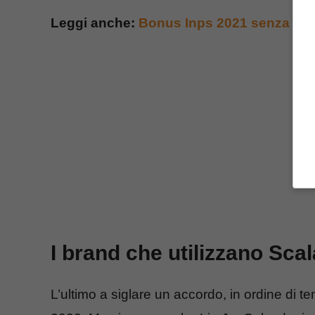
Leggi anche:
Bonus Inps 2021 senza Isee,
I brand che utilizzano Sca
L’ultimo a siglare un accordo, in ordine di t