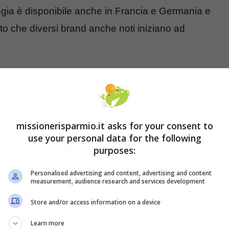
logia è disponibile anche in Francia e Germania e
o che diversi brand anche noti iniziano ad
urare casa: cos’è e come ottenerlo
nditori?
E quali quelli per i clienti? In primis, i
missionerisparmio.it asks for your consent to
 transazione; un aumento del tasso di
use your personal data for the following
dio; la diminuzione del tasso di abbandono del
purposes:
 incentivato a comprare di più e a ritornare nel
Personalised advertising and content, advertising and content
Mancini.
E i vantaggi non mancano neanche per
measurement, audience research and services development
cquisti dilazionati a tasso zero
, tramite
Store and/or access information on a device
Learn more