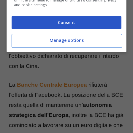
or in the site menu to manage or withdraw consent in privacy
and cookie settings.
Christian Catalani, in un’intervista con
l’analista di Mediobanca Andrea Filtri, ha
Consent
annunciato l’intenzione di Facebook di
mettere a disposizione la sua rete digitale
Manage options
alle bande centrali d’occidente, con
l’obbiettivo dichiarato di recuperare il ritardo
con la Cina.
La
Banche Centrale Europea
rifiuterà
l’offerta di Facebook. La posizione della BCE
resta quella di manterene un’
autonomia
strategica dell’Europa
, inoltre la BCE ha già
cominciato a lavorare su un euro digitale che