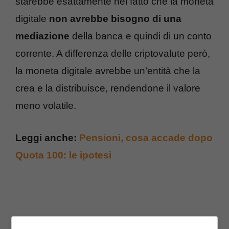
starebbe esattamente nel fatto che la moneta
digitale
non avrebbe bisogno di una
mediazione
della banca e quindi di un conto
corrente. A differenza delle criptovalute però,
la moneta digitale avrebbe un’entità che la
crea e la distribuisce, rendendone il valore
meno volatile.
Leggi anche:
Pensioni, cosa accade dopo
Quota 100: le ipotesi