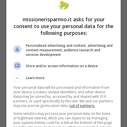
missionerisparmio.it asks for your
consent to use your personal data for the
following purposes:
Personalised advertising and content, advertising and
Gli sforzi di BCE e Facebook
content measurement, audience research and
services development
Mentre la Cina guida il treno della
Store and/or access information on a device
sperimentazione, in occidente ad essere più
Learn more
avanti nel campo delle monete elettroniche è
Your personal data will be processed and information from
your device (cookies, unique identifiers, and other device
Facebook
, che sta già lavorando da tempo
data) may be stored by, accessed by and shared with 319
partners, or used specifically by this site. We and our partners
a una sua
moneta digitale interna
,
may use precise geolocation data.
List of partners.
chiamata prima Libra, adesso
Diem
. Il co-
Some vendors may process your personal data on the basis
of legitimate interest, which you can object to by managing
fondatore e capo-economista di Diem,
your options below. Look for a link at the bottom of this page