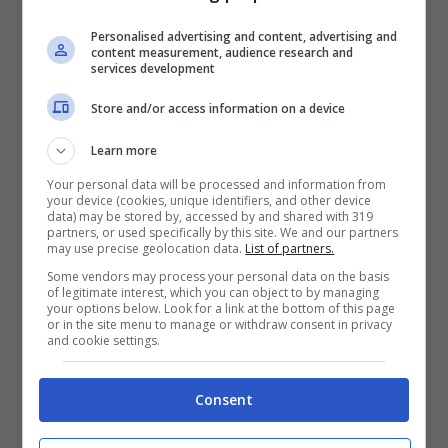
Personalised advertising and content, advertising and
compimento del settimo mese di
content measurement, audience research and
services development
gravidanza;
Store and/or access information on a device
parto, anche se antecedente all’inizio
dell’ottavo mese di gravidanza;
Learn more
adozione nazionale o internazionale
Your personal data will be processed and information from
your device (cookies, unique identifiers, and other device
del minore, disposta con sentenza
data) may be stored by, accessed by and shared with 319
partners, or used specifically by this site. We and our partners
may use precise geolocation data.
List of partners.
divenuta definitiva ai sensi della legge
Some vendors may process your personal data on the basis
4 maggio 1983, n. 184;
of legitimate interest, which you can object to by managing
your options below. Look for a link at the bottom of this page
affidamento preadottivo nazionale
or in the site menu to manage or withdraw consent in privacy
and cookie settings.
disposto con ordinanza ai sensi
dell’art. 22, c. 6, l. 184/1983 o
Consent
affidamento preadottivo internazionale