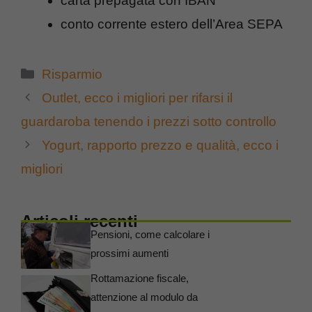
carta prepagata con IBAN
conto corrente estero dell’Area SEPA
Categorie
Risparmio
Outlet, ecco i migliori per rifarsi il
guardaroba tenendo i prezzi sotto controllo
Yogurt, rapporto prezzo e qualità, ecco i
migliori
Articoli recenti
Pensioni, come calcolare i
prossimi aumenti
Rottamazione fiscale,
attenzione al modulo da