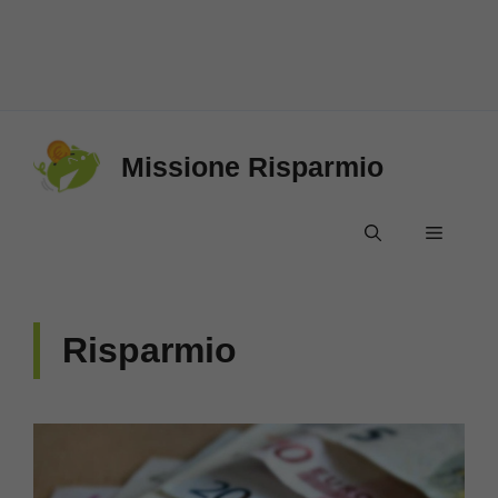
Vai
Missione Risparmio
al
contenuto
Menu
Risparmio