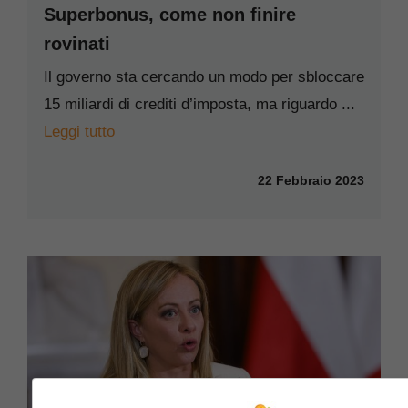
Superbonus, come non finire
rovinati
Il governo sta cercando un modo per sbloccare
15 miliardi di crediti d’imposta, ma riguardo ...
Leggi tutto
22 Febbraio 2023