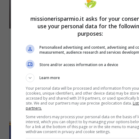
missionerisparmio.it asks for your conse
use your personal data for the followi
purposes:
Superbonus, perché Giorgia Meloni
Personalised advertising and content, advertising and c
ha avuto paura
measurement, audience research and services develop
A seguito del decreto che ha cancellato la
Store and/or access information on a device
cessione dei crediti per gli interventi di ...
Learn more
Leggi tutto
Your personal data will be processed and information from you
(cookies, unique identifiers, and other device data) may be store
22 Febbraio 2023
accessed by and shared with 319 partners, or used specifically b
site. We and our partners may use precise geolocation data.
List
partners.
Some vendors may process your personal data on the basis of l
interest, which you can object to by managing your options belo
for a link at the bottom of this page or in the site menu to mana
withdraw consent in privacy and cookie settings.