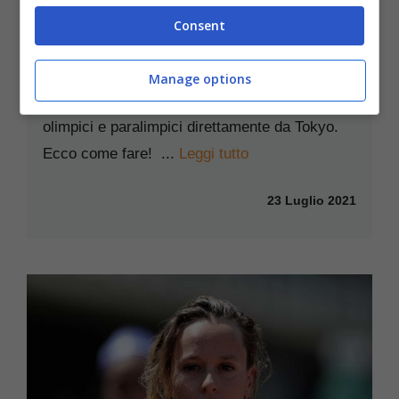
Consent
Tokyo 2020, come incontrare gli
atleti olimpici grazie ad Aribnb
Manage options
Airbnb propone esperienze interattive con atleti
olimpici e paralimpici direttamente da Tokyo.
Ecco come fare! ...
Leggi tutto
23 Luglio 2021