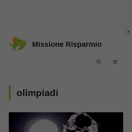
Vai
Missione Risparmio
al
contenuto
Menu
olimpiadi