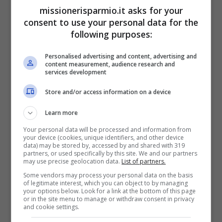
missionerisparmio.it asks for your
gli atleti ottengono con la conquista delle ...
consent to use your personal data for the
Leggi tutto
following purposes:
23 Luglio 2021
Personalised advertising and content, advertising and
content measurement, audience research and
services development
Store and/or access information on a device
Learn more
Your personal data will be processed and information from
your device (cookies, unique identifiers, and other device
data) may be stored by, accessed by and shared with 319
partners, or used specifically by this site. We and our partners
may use precise geolocation data.
List of partners.
Some vendors may process your personal data on the basis
of legitimate interest, which you can object to by managing
your options below. Look for a link at the bottom of this page
or in the site menu to manage or withdraw consent in privacy
and cookie settings.