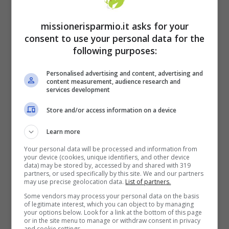
Riscaldamento autonomo: perché
missionerisparmio.it asks for your
puoi essere obbligato dagli altri
consent to use your personal data for the
condomini a pagare le spese della
following purposes:
caldaia centralizzata
Personalised advertising and content, advertising and
Se si ha deciso di optare per il riscaldamento
content measurement, audience research and
services development
autonomo, è bene sapere che ci ...
Leggi tutto
Store and/or access information on a device
26 Agosto 2021
Learn more
Your personal data will be processed and information from
your device (cookies, unique identifiers, and other device
data) may be stored by, accessed by and shared with 319
partners, or used specifically by this site. We and our partners
may use precise geolocation data.
List of partners.
Some vendors may process your personal data on the basis
of legitimate interest, which you can object to by managing
your options below. Look for a link at the bottom of this page
or in the site menu to manage or withdraw consent in privacy
and cookie settings.