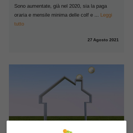
Sono aumentate, già nel 2020, sia la paga
oraria e mensile minima delle colf e ...
Leggi
tutto
27 Agosto 2021