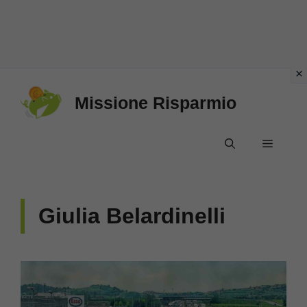
Vai
Missione Risparmio
al
contenuto
Menu
Giulia Belardinelli